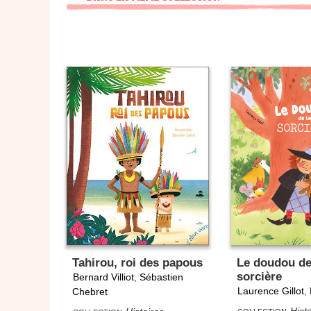
Tahirou, roi des papous
Le doudou de
sorcière
Bernard Villiot
,
Sébastien
Laurence Gillot
,
Chebret