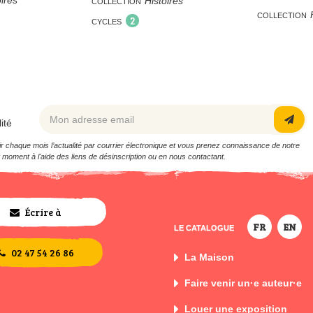
oires
Histoires
COLLECTION
COLLECTION
2
CYCLES
ité
 chaque mois l’actualité par courrier électronique et vous prenez connaissance de notre
 moment à l'aide des liens de désinscription ou en nous contactant.
Écrire à
FR
EN
LE CATALOGUE
l'equipe
02 47 54 26 86
La Maison
Faire venir un·e auteur·e
Louer une exposition