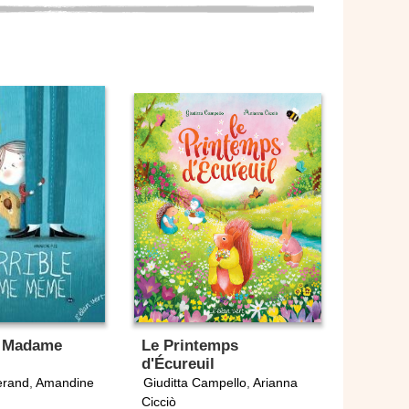
e Madame
Le Printemps
d'Écureuil
erand
,
Amandine
Giuditta Campello
,
Arianna
Cicciò