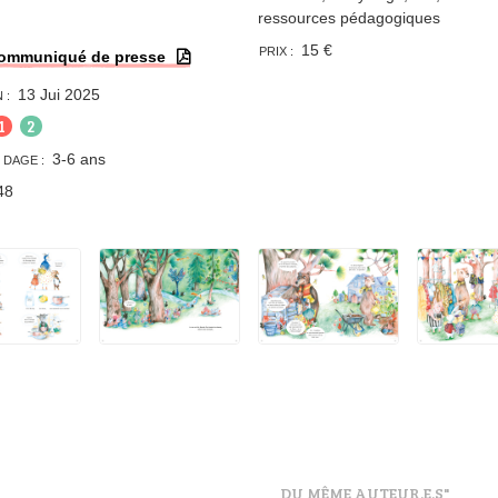
ressources pédagogiques
15 €
PRIX :
ommuniqué de presse
13 Jui 2025
 :
1
2
3-6 ans
 DAGE :
48
DU MÊME AUTEUR.E.S"