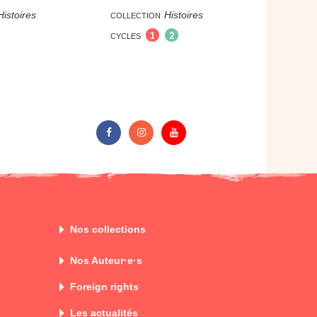
Histoires
Histoires
COLLECTION
1
2
CYCLES
Nos collections
Nos Auteur·e·s
Foreign rights
Les actualités