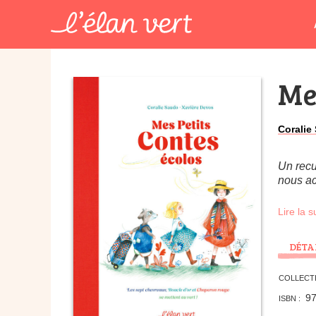
Me
Coralie
Un recu
nous a
Lire la s
DÉTA
COLLECTI
9
ISBN :