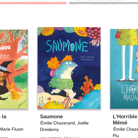
 la
Saumone
L'Horribl
Mémé
Émilie Chazerand
,
Joëlle
Marie Flusin
Émilie Chaz
Dreidemy
Piu