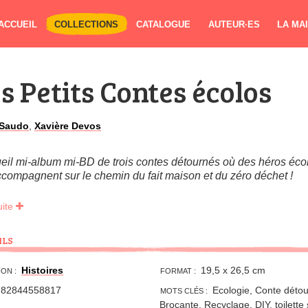
ACCUEIL
COLLECTIONS
CATALOGUE
AUTEUR·ES
LA MA
s Petits Contes écolos
 Saudo
,
Xavière Devos
eil mi-album mi-BD de trois contes détournés
où des héros éco
ccompagnent
sur le chemin du fait maison
et du zéro déchet !
uite
ILS
Histoires
19,5 x 26,5 cm
ON :
FORMAT :
782844558817
Ecologie, Conte détou
MOTS CLÉS :
Brocante, Recyclage, DIY, toilette